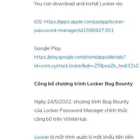
You can download and install Locker via:
iOS:
https://apps.apple.com/us/app/locker-
password-manager/id1586927301
Google Play:
https://play.google.com/store/apps/details?
id=com.cystack.locker&ah=Z5fpse2b_hn43Z
Công bố chương trình Locker Bug Bounty
Ngày 24/5/2022, chương trình Bug Bounty
của Locker Password Manager chính thức
công bố trên WhiteHub.
Locker
là một trình quản lý mật khẩu tiên tiến