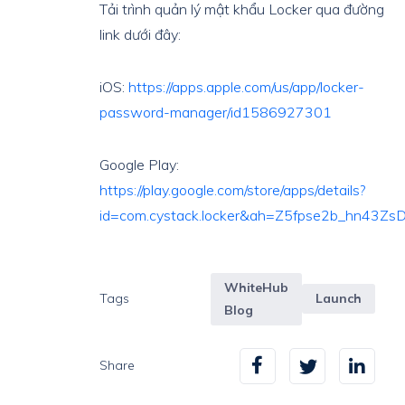
Tải trình quản lý mật khẩu Locker qua đường
link dưới đây:
iOS:
https://apps.apple.com/us/app/locker-
password-manager/id1586927301
Google Play:
https://play.google.com/store/apps/details?
id=com.cystack.locker&ah=Z5fpse2b_hn43Z
WhiteHub
Tags
Launch
Blog
Share