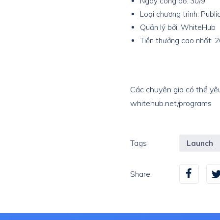
Ngày công bố: 30/9
Loại chương trình: Publ
Quản lý bởi: WhiteHub
Tiền thưởng cao nhất: 2
Các chuyên gia có thể yê
whitehub.net/programs
Tags
Launch
Share