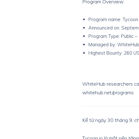
Program Overview:
Program name: Tycoon.
Announced on: Septem
Program Type: Public – 
Managed by: WhiteHu
Highest Bounty: 260 USD
WhiteHub researchers can
whitehub.net/programs
Kể từ ngày 30 tháng 9, c
Tycoon.io là một nền tảng