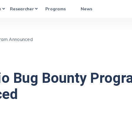
se
Researcher
Programs
News
gram Announced
io Bug Bounty Progr
ced