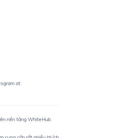
rogram at:
trên nền tảng WhiteHub.
 cung cấp rất nhiều lợi ích