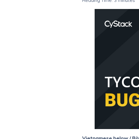
Reading Time:
3
minutes
Vietnamese below / Bài 