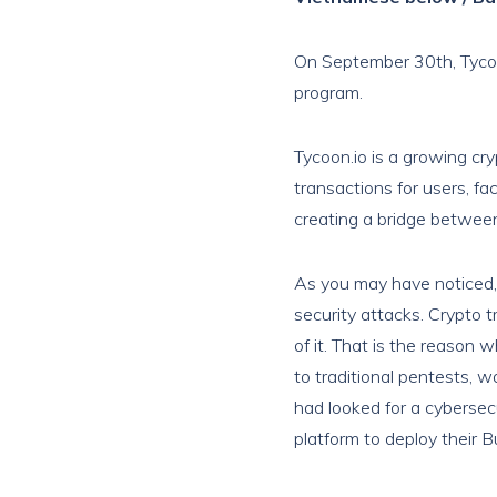
On September 30th, Tycoo
program.
Tycoon.io is a growing cr
transactions for users, fac
creating a bridge betwee
As you may have noticed, 
security attacks. Crypto 
of it. That is the reason
to traditional pentests, 
had looked for a cybersec
platform to deploy their B