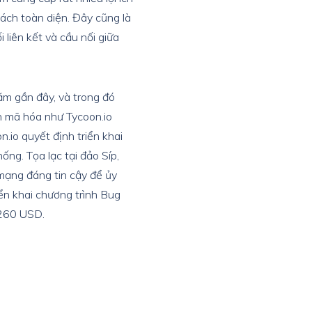
ách toàn diện. Đây cũng là
 liên kết và cầu nối giữa
ăm gần đây, và trong đó
n mã hóa như Tycoon.io
n.io quyết định triển khai
ống. Tọa lạc tại đảo Síp,
 mạng đáng tin cậy để ủy
ển khai chương trình Bug
i 260 USD.