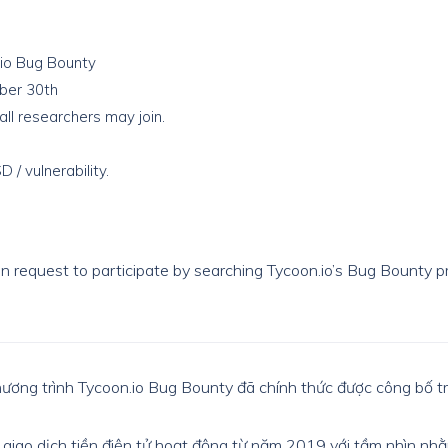
io Bug Bounty
ber 30th
all researchers may join.
b
 / vulnerability.
 request to participate by searching Tycoon.io’s Bug Bounty p
hương trình Tycoon.io Bug Bounty đã chính thức được công bố 
 giao dịch tiền điện tử hoạt động từ năm 2019 với tầm nhìn nhằm