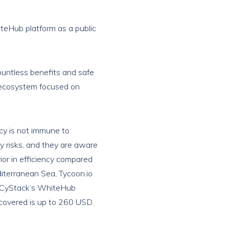
teHub platform as a public
ountless benefits and safe
ing ecosystem focused on
cy is not immune to
y risks, and they are aware
ior in efficiency compared
diterranean Sea, Tycoon.io
en CyStack’s WhiteHub
iscovered is up to 260 USD.