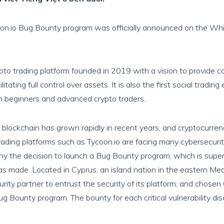
n.io Bug Bounty program was officially announced on the Whi
ypto trading platform founded in 2019 with a vision to provide c
ilitating full control over assets. It is also the first social trad
n beginners and advanced crypto traders.
blockchain has grown rapidly in recent years, and cryptocurren
trading platforms such as Tycoon.io are facing many cybersecurit
 why the decision to launch a Bug Bounty program, which is super
was made. Located in Cyprus, an island nation in the eastern Me
urity partner to entrust the security of its platform, and chos
ug Bounty program. The bounty for each critical vulnerability d