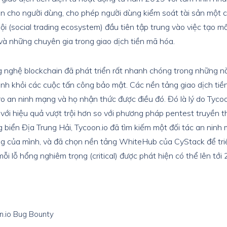
n cho người dùng, cho phép người dùng kiểm soát tài sản một c
hội (social trading ecosystem) đầu tiên tập trung vào việc tạo mối
và những chuyên gia trong giao dịch tiền mã hóa.
g nghệ blockchain đã phát triển rất nhanh chóng trong những n
ánh khỏi các cuộc tấn công bảo mật. Các nền tảng giao dịch tiề
 ro an ninh mạng và họ nhận thức được điều đó. Đó là lý do Tycoo
với hiệu quả vượt trội hơn so với phương pháp pentest truyền th
biển Địa Trung Hải, Tycoon.io đã tìm kiếm một đối tác an ninh
g của mình, và đã chọn nền tảng WhiteHub của CyStack để tri
ỗi lỗ hổng nghiêm trọng (critical) được phát hiện có thể lên tớ
on.io Bug Bounty