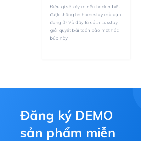
Điều gì sẽ xảy ra nếu hacker biết
được thông tin homestay mà bạn
đang ở? Và đây là cách Luxstay
giải quyết bài toán bảo mật hóc
búa này
Đăng ký DEMO
sản phẩm miễn